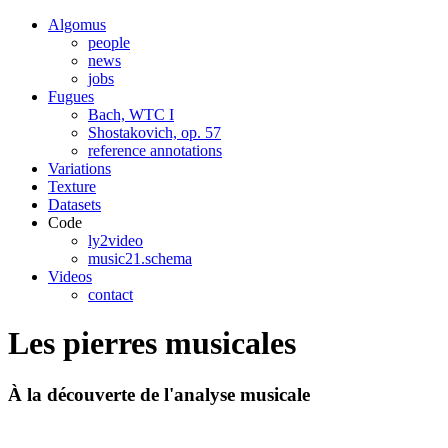
Algomus
people
news
jobs
Fugues
Bach, WTC I
Shostakovich, op. 57
reference annotations
Variations
Texture
Datasets
Code
ly2video
music21.schema
Videos
contact
Les pierres musicales
À la découverte de l'analyse musicale