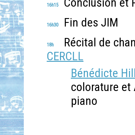
Conclusion et 
16h15
Fin des JIM
16h30
Récital de chan
18h
CERCLL
Bénédicte Hil
colorature et 
piano