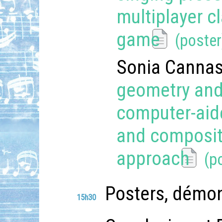
multiplayer c
game
Sonia Canna
geometry and
computer-aid
and composit
approach
Posters, démon
15h30