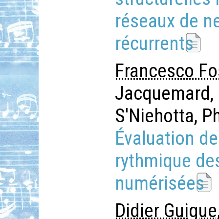
réseaux de n
récurrents
Francesco Fo
Jacquemard, 
S'Niehotta, P
Évaluation de
rythmique des
numérisées
Didier Guigue