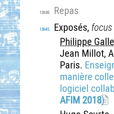
Repas
12h30
Exposés,
focus
13h45
Philippe Gall
Jean Millot, A
Paris.
Enseign
manière colle
logiciel collab
AFIM 2018
)