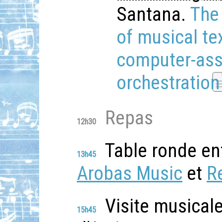
Santana.
The 
of musical te
computer-assi
orchestration
Repas
12h30
Table ronde en
13h45
Arobas Music
et
R
Visite musicale
15h45