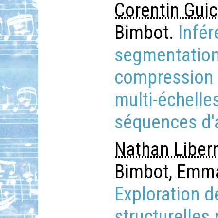
Corentin Gui
Bimbot.
Infé
segmentation 
compression v
multi-échelle
séquences d'
Nathan Libe
Bimbot, Emma
Exploration 
structurelles