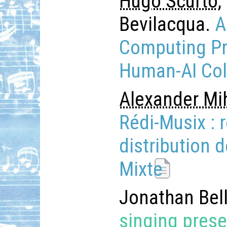
Hugo Scurto
,
Bevilacqua.
A
Computing Pr
Human-AI Col
Alexander Mih
Rédi-Musix : 
distribution 
Mixte
Jonathan Bel
singing prese