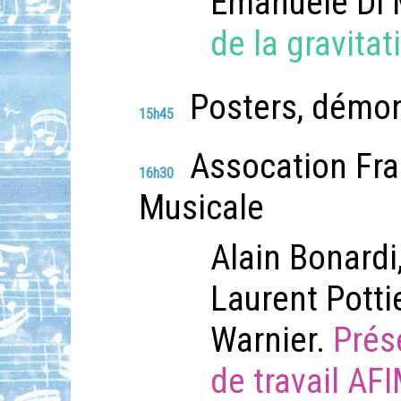
Emanuele Di
de la gravitat
Posters, démon
15h45
Assocation Fra
16h30
Musicale
Alain Bonardi
Laurent Potti
Warnier.
Prés
de travail AF